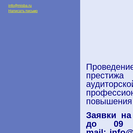
info@misba.ru
Написать письмо
Проведен
престиж
аудитор
профессио
повышения 
Заявки на
до 09 
mail:
info@