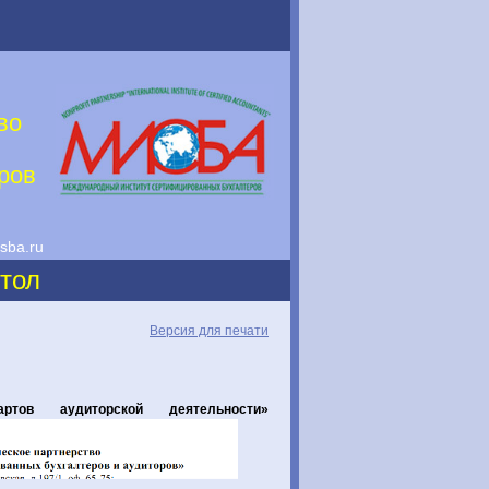
во
ров
sba.ru
стол
Версия для печати
тов аудиторской деятельности»