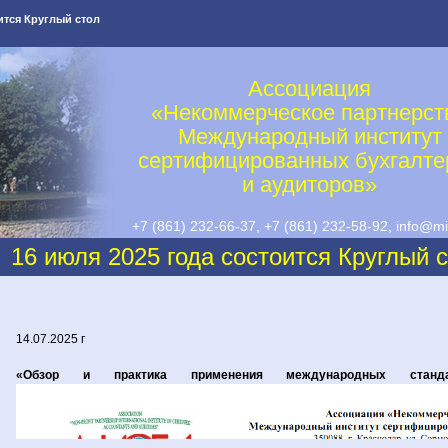
ится Круглый стол
Ассоциация
«Некоммерческое партнерст
Международный институт
сертифицированных бухгалте
и аудиторов»
+7 (861) 232-66-37, +7 (861) 232-58-92, info@mi
info@misba.ru
16 июля 2025 года состоится Круглый 
14.07.2025 г
«Обзор и практика применения международных стандар