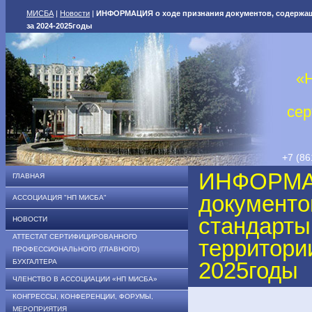
МИСБА
|
Новости
|
ИНФОРМАЦИЯ о ходе признания документов, содержащ
за 2024-2025годы
«
сер
+7 (86
ИНФОРМАЦ
ГЛАВНАЯ
документо
АССОЦИАЦИЯ "НП МИСБА"
стандарты
НОВОСТИ
АТТЕСТАТ СЕРТИФИЦИРОВАННОГО
территори
ПРОФЕССИОНАЛЬНОГО (ГЛАВНОГО)
БУХГАЛТЕРА
2025годы
ЧЛЕНСТВО В АССОЦИАЦИИ «НП МИСБА»
КОНГРЕССЫ, КОНФЕРЕНЦИИ, ФОРУМЫ,
МЕРОПРИЯТИЯ