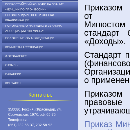
ВСЕРОССИЙСКИЙ КОНКУРС НА ЗВАНИЕ
Приказ
«ЛУЧШИЙ ПО ПРОФЕССИИ»
о
ПРОФСТАНДАРТ. ЦЕНТР ОЦЕНКИ
КВАЛИФИКАЦИИ
Минюсто
ПОЛОЖЕНИЕ О НАГРАДАХ И ЗВАНИЯХ
стандарт 
АССОЦИАЦИИ "НП МИСБА"
ПОЛОЖЕНИЕ ОБ АККРЕДИТАЦИИ
«Доходы».
КОМИТЕТЫ АССОЦИАЦИИ
Стандарт п
ФОТОГАЛЕРЕЯ
(финансо
ОТЗЫВЫ
Организ
ВАКАНСИИ
о применен
КОНТАКТЫ
Приказом
Контакты:
правовые
утрачиваю
350080, Россия, г.Краснодар, ул.
Сормовская, 197/1 оф. 65-75
Телефоны:
Приказ Мин
(861) 232-66-37, 232-58-92